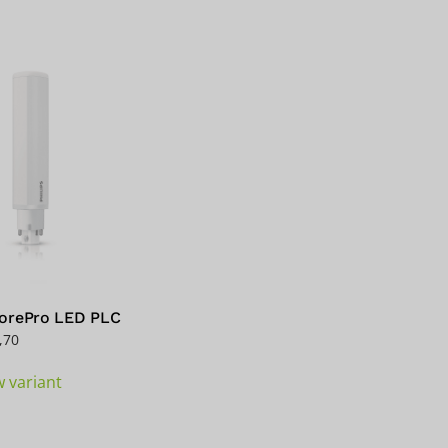
CorePro LED PLC
,70
Dit
w variant
product
heeft
meerdere