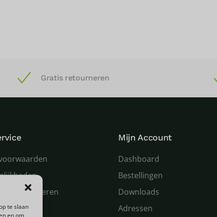
Gratis retourneren
rvice
Mijn Account
voorwaarden
Dashboard
elijkheden
Bestellingen
 en retourneren
Downloads
op te slaan
n service
Adressen
den en om