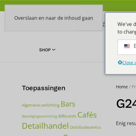
Overslaan en naar de inhoud gaan
We've d
to chan
E
SHOP
TOEPASSIN
Close 
Home
/ P
Toepassingen
G2
Bars
Algemene verlichting
Cafés
Billboards
Beveiligingsverlichting
Enig res
Detailhandel
Distributiecentra