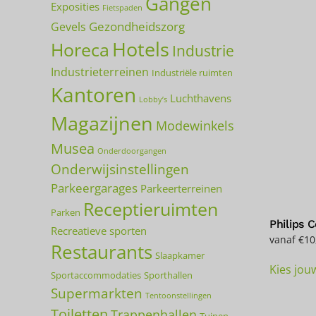
Gangen
Exposities
Fietspaden
Gezondheidszorg
Gevels
Hotels
Horeca
Industrie
Industrieterreinen
Industriële ruimten
Kantoren
Luchthavens
Lobby’s
Magazijnen
Modewinkels
Musea
Onderdoorgangen
Onderwijsinstellingen
Parkeergarages
Parkeerterreinen
Receptieruimten
Parken
Philips 
Recreatieve sporten
vanaf
€
10
Restaurants
Slaapkamer
Kies jou
Sportaccommodaties
Sporthallen
Supermarkten
Tentoonstellingen
Toiletten
Trappenhallen