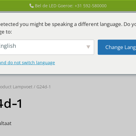
Bel de LED Goeroe: +31 592-580000
etected you might be speaking a different language. Do y
ge to:
nglish
Change Lang
GEN
LED HUREN
and do not switch language
roduct Lampvoet / G24d-1
4d-1
ultaat