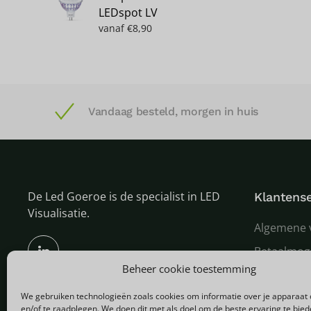
LEDspot LV
vanaf
€
8,90
Vandaag besteld, morgen in huis
De Led Goeroe is de specialist in LED
Klantense
Visualisatie.
Algemene 
Betaalmog
Beheer cookie toestemming
Verzenden
We gebruiken technologieën zoals cookies om informatie over je apparaat 
Garantie e
en/of te raadplegen. We doen dit met als doel om de beste ervaring te bie