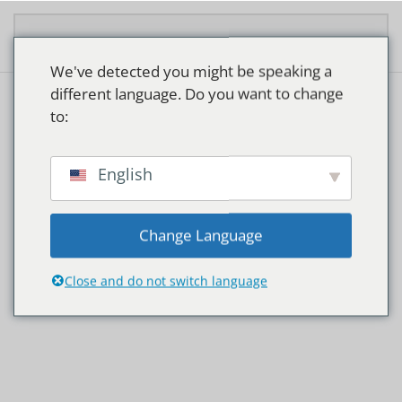
Overslaan en naar de inhoud gaan
We've detected you might be speaking a
different language. Do you want to change
to:
Home
/ Product Lampvoet / G24d-3
G24d-3
English
Enig resultaat
Change Language
Close and do not switch language