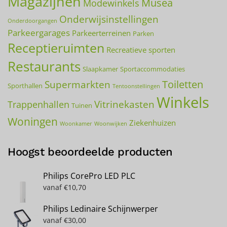
Magazijnen
Musea
Modewinkels
Onderwijsinstellingen
Onderdoorgangen
Parkeergarages
Parkeerterreinen
Parken
Receptieruimten
Recreatieve sporten
Restaurants
Slaapkamer
Sportaccommodaties
Toiletten
Supermarkten
Sporthallen
Tentoonstellingen
Winkels
Vitrinekasten
Trappenhallen
Tuinen
Woningen
Ziekenhuizen
Woonkamer
Woonwijken
Hoogst beoordeelde producten
Philips CorePro LED PLC
vanaf
€
10,70
Philips Ledinaire Schijnwerper
vanaf
€
30,00