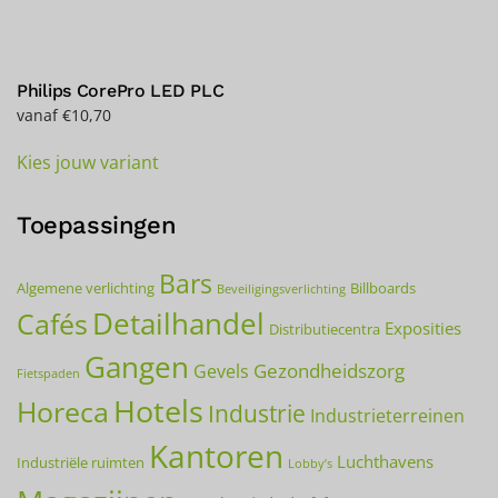
Philips CorePro LED PLC
vanaf
€
10,70
Dit
Kies jouw variant
product
heeft
meerdere
Toepassingen
variaties.
Deze
Bars
Algemene verlichting
Billboards
Beveiligingsverlichting
optie
Detailhandel
Cafés
kan
Exposities
Distributiecentra
gekozen
Gangen
Gezondheidszorg
Gevels
Fietspaden
worden
Hotels
Horeca
op
Industrie
Industrieterreinen
de
Kantoren
productpagina
Luchthavens
Industriële ruimten
Lobby’s