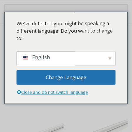
Overslaan en naar de inhoud gaan
We've detected you might be speaking a
different language. Do you want to change
to:
KOELHUIZEN
English
Change Language
Close and do not switch language
Home
Producten getagged “Koelhuizen”