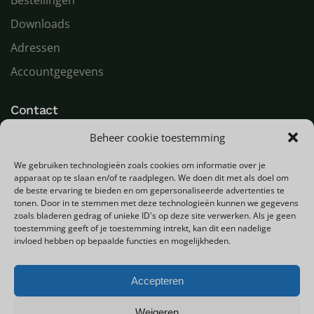
Bestellingen
Downloads
Adressen
Accountgegevens
Contact
Beheer cookie toestemming
LED Goeroe
Compagnonsweg 7
We gebruiken technologieën zoals cookies om informatie over je
9482 WR Tynaarlo
apparaat op te slaan en/of te raadplegen. We doen dit met als doel om
Nederland
de beste ervaring te bieden en om gepersonaliseerde advertenties te
tonen. Door in te stemmen met deze technologieën kunnen we gegevens
zoals bladeren gedrag of unieke ID's op deze site verwerken. Als je geen
T
+31 (0) 592 580000
toestemming geeft of je toestemming intrekt, kan dit een nadelige
E
info@ledgoeroe.nl
invloed hebben op bepaalde functies en mogelijkheden.
Accepteren
Copyright © 2025 - Alle rechten voorbehouden
Weigeren