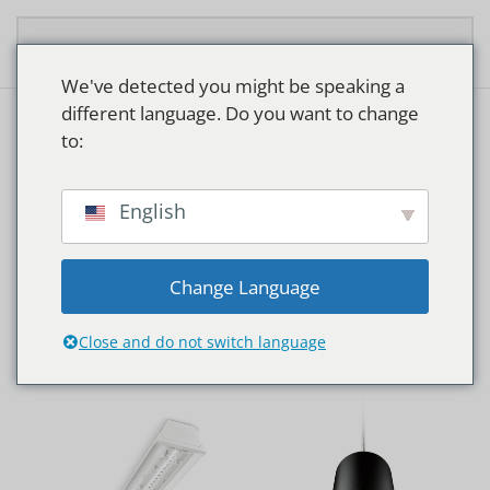
Overslaan en naar de inhoud gaan
We've detected you might be speaking a
different language. Do you want to change
to:
SUPERMARKTEN
English
Change Language
Close and do not switch language
Home
Producten getagged “Supermarkten”