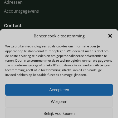
Adressen
Accountgegevens
Contact
Beheer cookie toestemming
LED Goeroe
Compagnonsweg 7
We gebruiken technologieën zoals cookies om informatie over je
9482 WR Tynaarlo
apparaat op te slaan en/of te raadplegen. We doen dit met als doel om
Nederland
de beste ervaring te bieden en om gepersonaliseerde advertenties te
tonen. Door in te stemmen met deze technologieën kunnen we gegevens
zoals bladeren gedrag of unieke ID's op deze site verwerken. Als je geen
T
+31 (0) 592 580000
toestemming geeft of je toestemming intrekt, kan dit een nadelige
E
info@ledgoeroe.nl
invloed hebben op bepaalde functies en mogelijkheden.
Accepteren
Copyright © 2025 - Alle rechten voorbehouden
Weigeren
Bekijk voorkeuren
0