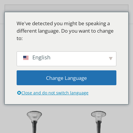
Overslaan en naar de inhoud gaan
We've detected you might be speaking a
different language. Do you want to change
to:
TROTTOIRS
English
Change Language
Close and do not switch language
Home
Producten getagged “Trottoirs”