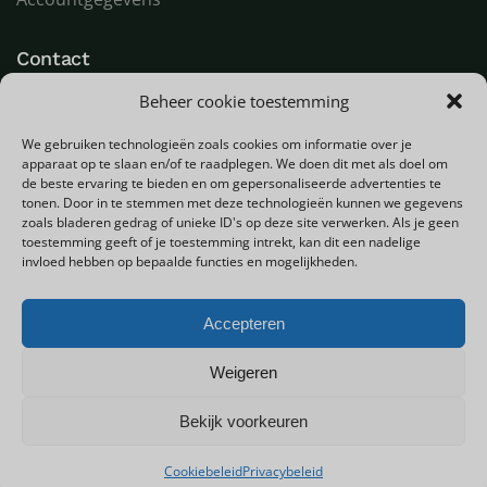
Contact
Beheer cookie toestemming
LED Goeroe
Compagnonsweg 7
We gebruiken technologieën zoals cookies om informatie over je
9482 WR Tynaarlo
apparaat op te slaan en/of te raadplegen. We doen dit met als doel om
Nederland
de beste ervaring te bieden en om gepersonaliseerde advertenties te
tonen. Door in te stemmen met deze technologieën kunnen we gegevens
zoals bladeren gedrag of unieke ID's op deze site verwerken. Als je geen
T
+31 (0) 592 580000
toestemming geeft of je toestemming intrekt, kan dit een nadelige
E
info@ledgoeroe.nl
invloed hebben op bepaalde functies en mogelijkheden.
Accepteren
Copyright © 2025 - Alle rechten voorbehouden
Weigeren
Bekijk voorkeuren
0
Privacybeleid
Sitemap
Cookiebeleid
Privacybeleid