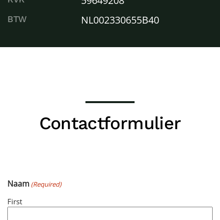
59649208
NL002330655B40
BTW
Contactformulier
Naam
(Required)
First